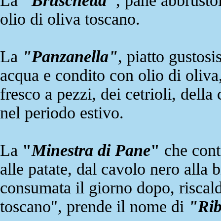
La
"Bruschetta"
, pane abbrustol
olio di oliva toscano.
La
"Panzanella"
, piatto gustos
acqua e condito con olio di oliva
fresco a pezzi, dei cetrioli, della
nel periodo estivo.
La
"
Minestra di Pane
"
che conti
alle patate, dal cavolo nero alla 
consumata il giorno dopo, riscalda
toscano", prende il nome di
"Rib