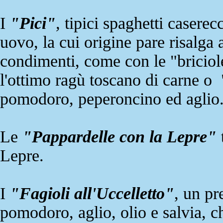
I
"Pici"
,
tipici spaghetti caserec
uovo, la cui origine pare risalga 
condimenti, come con le "briciole
l'ottimo ragù toscano di carne o "
pomodoro, peperoncino ed aglio
Le
"Pappardelle con la Lepre"
t
Lepre.
I
"Fagioli all'Uccelletto"
, un pr
pomodoro, aglio, olio e salvia, c