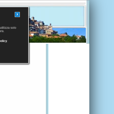
X
utilizza solo
ura.
olicy
.