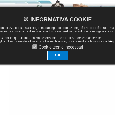
🍪
INFORMATIVA COOKIE
 utilizza cookie statistici, di marketing e di profilazione, né propri e né di altri, ma 
cessari a consentirne il suo corretto funzionamento e garantirti una navigazione sic
X" chiudi questa informativa acconsentendo all'utilizzo dei cookie tecnici.
agli, incluso come disattivare i cookie nel browser, puoi consultare la nostra
cookie p
Cookie tecnici necessari
OK